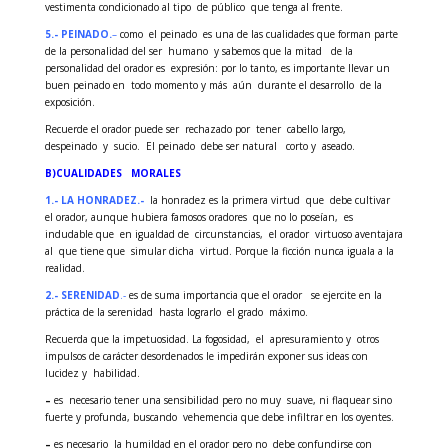
vestimenta condicionado al tipo de público que tenga al frente.
5.-
PEINADO.
–
como el peinado es una de las cualidades que forman parte
de la personalidad del ser humano y sabemos que la mitad de la
personalidad del orador es expresión: por lo tanto, es importante llevar un
buen peinado en todo momento y más aún durante el desarrollo de la
exposición.
Recuerde el orador puede ser rechazado por tener cabello largo,
despeinado y sucio. El peinado debe ser natural corto y aseado.
B)CUALIDADES MORALES
1.- LA HONRADEZ.-
la honradez es la primera virtud que debe cultivar
el orador, aunque hubiera famosos oradores que no lo poseían, es
indudable que en igualdad de circunstancias, el orador virtuoso aventajara
al que tiene que simular dicha virtud. Porque la ficción nunca iguala a la
realidad.
2.- SERENIDAD
.-
es de suma importancia que el orador se ejercite en la
práctica de la serenidad hasta lograrlo el grado máximo.
Recuerda que la impetuosidad. La fogosidad, el apresuramiento y otros
impulsos de carácter desordenados le impedirán exponer sus ideas con
lucidez y habilidad.
–
es necesario tener una sensibilidad pero no muy suave, ni flaquear sino
fuerte y profunda, buscando vehemencia que debe infiltrar en los oyentes.
–
es necesario la humildad en el orador pero no debe confundirse con