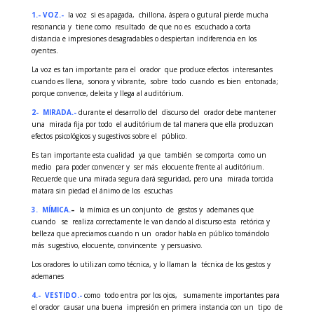
1.- VOZ.-
la voz si es apagada, chillona, áspera o gutural pierde mucha
resonancia y tiene como resultado de que no es escuchado a corta
distancia e impresiones desagradables o despiertan indiferencia en los
oyentes.
La
voz es tan importante para el orador que produce efectos interesantes
cuando es llena, sonora y vibrante, sobre todo cuando es bien entonada;
porque convence, deleita y llega al auditórium.
2- MIRADA.-
durante el desarrollo del discurso del orador debe mantener
una mirada fija por todo el auditórium de tal manera que ella produzcan
efectos psicológicos y sugestivos sobre el público.
Es tan importante esta cualidad ya que también se comporta como un
medio para poder convencer y ser más elocuente frente al auditórium.
Recuerde que una mirada segura dará seguridad, pero una mirada torcida
matara sin piedad el ánimo de los escuchas
3.
MÍMICA.
–
la mímica es un conjunto de gestos y ademanes que
cuando se realiza correctamente le van dando al discurso esta retórica y
belleza que apreciamos cuando n un orador habla en público tomándolo
más sugestivo, elocuente, convincente y persuasivo.
Los oradores lo utilizan como técnica, y lo llaman la técnica de los gestos y
ademanes
4.- VESTIDO.-
como todo entra por los ojos, sumamente importantes para
el orador causar una buena impresión en primera instancia con un tipo de