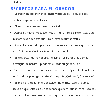
metódico.
SECRETOS PARA EL ORADOR
El orador en todo momento, entes y después del discurso debe
sentirse superior a los demás
El orador debe creerse que él lo sabe todo
Decirse a sí mismo ¡yo puedo! ¡voy a triunfar! ¡seré el mejor! Ósea auto
gestionarse con palabras que sirvan como pequeñas pastillas.
Desarrollar mentalidad positiva en todo momento y pensar que hablar
en público es el ejercicio más sencillo del mundo.
Si eres presa del nerviosismo, le tiembla las manos o las piernas:
descargue los nervios jugando con el dedo pulgar de su pie.
Simule el nerviosismo con una sonrisa, mirando fijamente al público y
utilizando la psicología del silencio pregunte ¿Qué pasa? ¿Qué sucede?
Si se olvida algo durante la exposición no lo haga saber al público
recuerde que usted es la única persona que sabe que se ha equivocado u
olvidado ellos pensaran otra cosa o que simplemente así es el discurso.