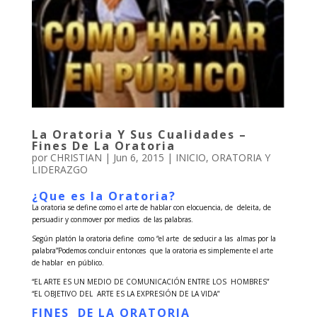
La Oratoria Y Sus Cualidades –
Fines De La Oratoria
por
CHRISTIAN
|
Jun 6, 2015
|
INICIO
,
ORATORIA Y
LIDERAZGO
¿Que es la Oratoria?
La oratoria se define como el arte de hablar con elocuencia, de deleita, de
persuadir y conmover por medios de las palabras.
Según platón la oratoria define como “el arte de seducir a las almas por la
palabra”Podemos concluir entonces que la oratoria es simplemente el arte
de hablar en público.
“EL ARTE ES UN MEDIO DE COMUNICACIÓN ENTRE LOS HOMBRES”
“EL OBJETIVO DEL ARTE ES LA EXPRESIÓN DE LA VIDA”
FINES DE LA ORATORIA