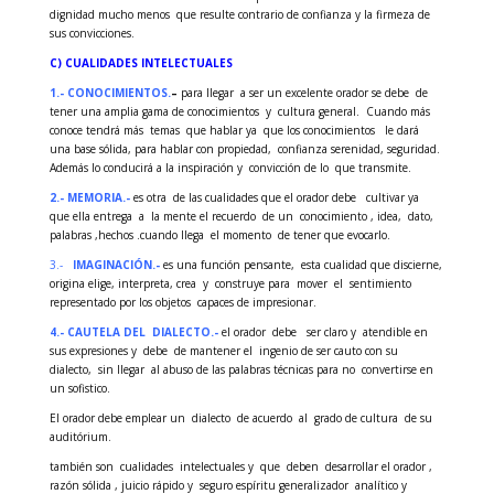
dignidad mucho menos que resulte contrario de confianza y la firmeza de
sus convicciones.
C) CUALIDADES INTELECTUALES
1.- CONOCIMIENTOS.
–
para llegar a ser un excelente orador se debe de
tener una amplia gama de conocimientos y cultura general. Cuando más
conoce tendrá más temas que hablar ya que los conocimientos le dará
una base sólida, para hablar con propiedad, confianza serenidad, seguridad.
Además lo conducirá a la inspiración y convicción de lo que transmite.
2.- MEMORIA.-
es otra de las cualidades que el orador debe cultivar ya
que ella entrega a la mente el recuerdo de un conocimiento , idea, dato,
palabras ,hechos .cuando llega el momento de tener que evocarlo.
3.-
IMAGINACIÓN.-
es una función pensante, esta cualidad que discierne,
origina elige, interpreta, crea y construye para mover el sentimiento
representado por los objetos capaces de impresionar.
4.- CAUTELA DEL DIALECTO.-
el orador debe ser claro y atendible en
sus expresiones y debe de mantener el ingenio de ser cauto con su
dialecto, sin llegar al abuso de las palabras técnicas para no convertirse en
un sofistico.
El orador debe emplear un dialecto de acuerdo al grado de cultura de su
auditórium.
también son cualidades intelectuales y que deben desarrollar el orador ,
razón sólida , juicio rápido y seguro espíritu generalizador analítico y