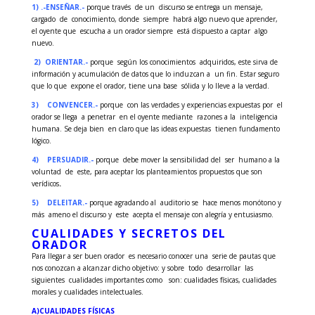
1) .-ENSEÑAR.-
porque través de un discurso se entrega un mensaje,
cargado de conocimiento, donde siempre habrá algo nuevo que aprender,
el oyente que escucha a un orador siempre está dispuesto a captar algo
nuevo.
2)
ORIENTAR.-
porque según los conocimientos adquiridos, este sirva de
información y acumulación de datos que lo induzcan a un fin. Estar seguro
que lo que expone el orador, tiene una base sólida y lo lleve a la verdad.
3)
CONVENCER.-
porque con las verdades y experiencias expuestas por el
orador se llega a penetrar en el oyente mediante razones a la inteligencia
humana. Se deja bien en claro que las ideas expuestas tienen fundamento
lógico.
4)
PERSUADIR.-
porque debe mover la sensibilidad del ser humano a la
voluntad de este, para aceptar los planteamientos propuestos que son
verídicos
.
5)
DELEITAR.-
porque agradando al auditorio se hace menos monótono y
más ameno el discurso y este acepta el mensaje con alegría y entusiasmo.
CUALIDADES Y SECRETOS DEL
ORADOR
Para llegar a ser buen orador es necesario conocer una serie de pautas que
nos conozcan a alcanzar dicho objetivo: y sobre todo desarrollar las
siguientes cualidades importantes como son: cualidades físicas, cualidades
morales y cualidades intelectuales.
A)
CUALIDADES FÍSICAS