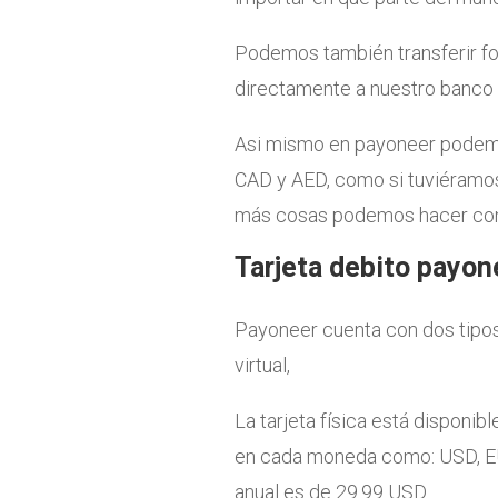
Podemos también transferir f
directamente a nuestro banco l
Asi mismo en payoneer podemo
CAD y AED, como si tuviéramo
más cosas podemos hacer con 
Tarjeta debito payo
Payoneer cuenta con dos tipos 
virtual,
La tarjeta física está disponi
en cada moneda como: USD, E
anual es de 29.99 USD.