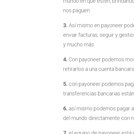
mundo en que estén, brindánd
nos paguen
3.
Así mismo en payoneer pode
enviar facturas, seguir y gesti
y mucho más
4.
Con payoneer podemos move
retirarlos a una cuenta bancaria
5.
con payoneer podemos paga
transferencias bancarias están
6.
así mismo podemos pagar a c
del mundo directamente con n
7.
el equipo de payoneer está 