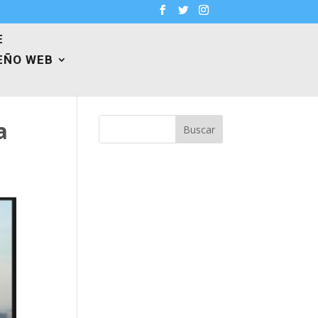
E
EÑO WEB
a
Buscar