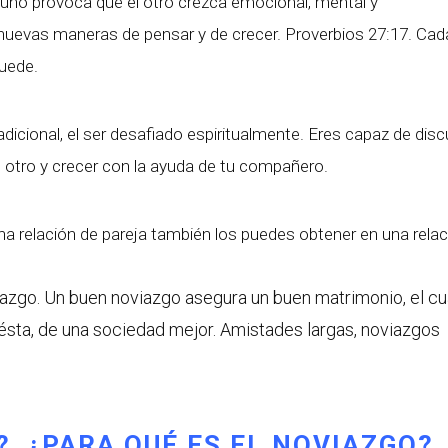
uno provoca que el otro crezca emocional, mental y
nuevas maneras de pensar y de crecer. Proverbios 27:17. Cad
puede.
icional, el ser desafiado espiritualmente. Eres capaz de discu
 otro y crecer con la ayuda de tu compañero.
 relación de pareja también los puedes obtener en una relac
azgo. Un buen noviazgo asegura un buen matrimonio, el cu
 ésta, de una sociedad mejor. Amistades largas, noviazgos
? ¿PARA QUÉ ES EL NOVIAZGO?