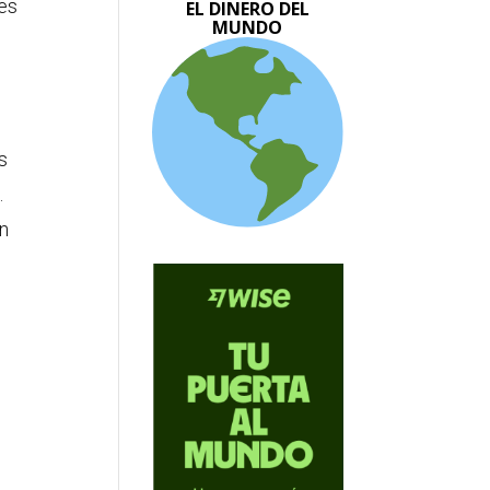
nes
EL DINERO DEL
MUNDO
s
.
un