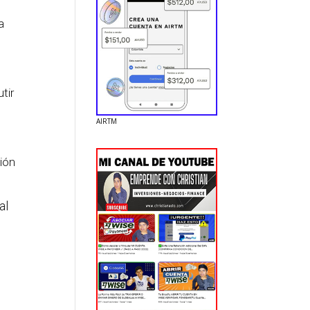
a
tir
AIRTM
ión
al